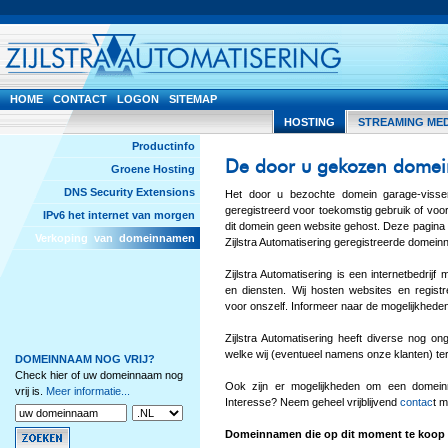
HOME
CONTACT
LOGON
SITEMAP
HOSTING
STREAMING ME
Productinfo
De door u gekozen domei
Groene Hosting
DNS Security Extensions
Het door u bezochte domein garage-visser
geregistreerd voor toekomstig gebruik of vo
IPv6 het internet van morgen
dit domein geen website gehost. Deze pagina 
Verkoping van domeinnamen
Zijlstra Automatisering geregistreerde domei
Zijlstra Automatisering is een internetbedrij
en diensten. Wij hosten websites en regis
voor onszelf. Informeer naar de mogelijkhede
Zijlstra Automatisering heeft diverse nog o
welke wij (eventueel namens onze klanten) t
DOMEINNAAM NOG VRIJ?
Check hier of uw domeinnaam nog
Ook zijn er mogelijkheden om een domein
vrij is.
Meer informatie...
Interesse? Neem geheel vrijblijvend
contac
t m
Domeinnamen die op dit moment te koop 