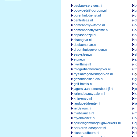
backup-services.nl
b
bouwbedrijf-burgum.nl
b
burenhulpdienst.nl
c
centraleas.nl
c
comeandflywithme.nl
c
comeonandflywithme.nl
c
depassaazje.nl
d
discogear.nl
d
dockumerlan.nl
d
droomhuisgevonden.nl
d
easysleep.nl
e
etune.nl
e
flywithme.nl
f
fotografischvormgever.nl
f
fryslantegenwindparken.nl
ga
gezondheidstudio.nl
g
golf-hotels.nl
h
jagers-aannemersbedrijf.nl
j
joriensbeautysalon.nl
k
knip-enzo.nl
k
landgoeddrente.nl
l
liefdevoor.nl
m
miobalance.nl
m
myobalance.nl
n
opleidingenvoorjeugdwerkers.nl
o
parkeren-oostpoort.nl
p
pluschauffeurs.nl
p